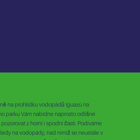
ině na prohlídku vodopádů Iguazú na
ího parku Vám nabídne naprosto odlišné
pozorovat z horní i spodní části. Podíváme
ýhledy na vodopády, nad nimiž se neustále v