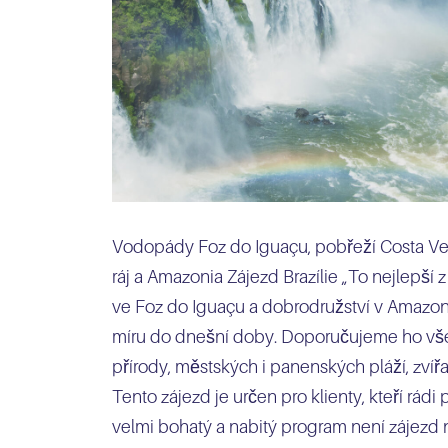
Vodopády Foz do Iguaçu, pobřeží Costa Verd
ráj a Amazonia Zájezd Brazílie „To nejlepší
ve Foz do Iguaçu a dobrodružství v Amazons
míru do dnešní doby. Doporučujeme ho v
přírody, městských i panenských pláží, zvířa
Tento zájezd je určen pro klienty, kteří rádi 
velmi bohatý a nabitý program není zájezd 