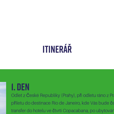
ITINERÁŘ
1. Den
Odlet z České Republiky (Prahy), při odletu ráno z Pr
příletu do destinace Rio de Janeiro, kde Vás bude 
transfer do hotelu ve čtvrti Copacabana, po ubytován