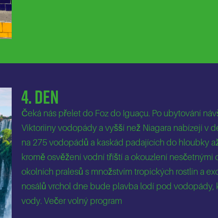
4. Den
Čeká nás přelet do Foz do Iguaçu. Po ubytování návš
Viktoriiny vodopády a vyšší než Niagara nabízejí 
na 275 vodopádů a kaskád padajících do hloubky až 
kromě osvěžení vodní tříští a okouzlení nesčetnými
okolních pralesů s množstvím tropických rostlin a e
nosálů vrchol dne bude plavba lodí pod vodopády, 
vody. Večer volný program