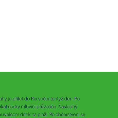
ahy je přílet do Ria večer tentýž den. Po
čekat česky mluvící průvodce. Následný
í welcom drink na pláži. Po občerstvení se