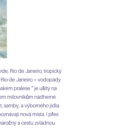
e, Rio de Janeiro, tropický
 z Rio de Janeiro + vodopády
kém pralese “ je ušitý na
šem milovníkům nádherné
t, samby, a výborného jídla.
poznávají nová místa. I přes
náročný a cestu zvládnou