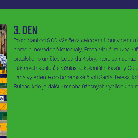
3. Den
Po snídani od 9:00 Vás čeká celodenní tour v centru 
homole, novodobé katedrály, Praca Mauá, muzea zítřk
brazilského umělce Eduarda Kobry, které se nachází 
některých kostelů a věhlasné koloniální kavárny Co
Lapa vyjedeme do bohémské čtvrti Santa Teresa, 
Ruinas, kde je další z mnoha úžasných vyhlídek na 