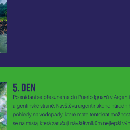
5. Den
Po snídani se přesuneme do Puerto Iguazú v Argent
argentinské straně. Návštěva argentinského národn
pohledy na vodopády, které máte tentokrát možnost 
se na místa, která zaručují návštěvníkům nejlepší v