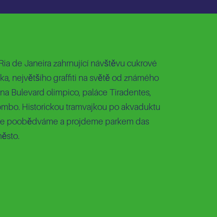
Ria de Janeira zahrnující návštěvu cukrové
a, největšího graffiti na světě od známého
na Bulevard olimpico, paláce Tiradentes,
lombo. Historickou tramvajkou po akvaduktu
kde poobědváme a projdeme parkem das
město.