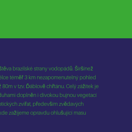
těva brazilské strany vodopádů. Širšínež
v délce téměř 3 km nezapomenutelný pohled
80m v tzv. Ďáblově chřtánu. Celý zážitek je
 duhami doplněn i divokou bujnou vegetací
xotických zvířat, především zvědavých
kde zažijeme opravdu ohlušující masu