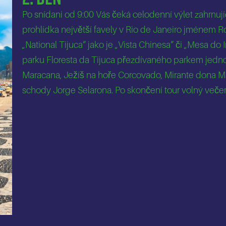
Po snídani od 9:00 Vás čeká celodenní výlet zahrnuj
prohlídka největší favely v Rio de Janeiro jménem R
„National Tijuca“ jako je „Vista Chinesa“ či „Mesa d
parku Floresta da Tijuca přezdívaného parkem jedn
Maracana, Ježíš na hoře Corcovado, Mirante dona Ma
schody Jorge Selarona. Po skončení tour volný večer