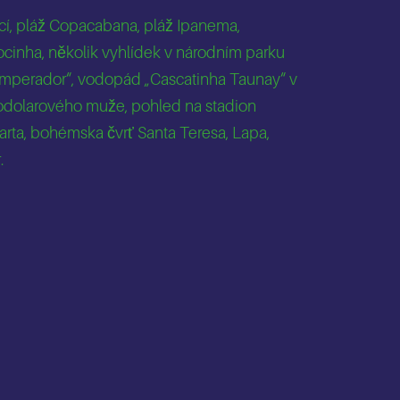
ící, pláž Copacabana, pláž Ipanema,
ocinha, několik vyhlídek v národním parku
o Imperador“, vodopád „Cascatinha Taunay“ v
odolarového muže, pohled na stadion
rta, bohémska čvrť Santa Teresa, Lapa,
.