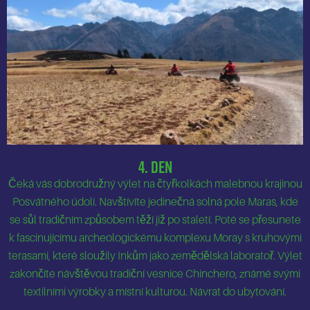
4. Den
Čeká vás dobrodružný výlet na čtyřkolkách malebnou krajinou
Posvátného údolí. Navštívíte jedinečná solná pole Maras, kde
se sůl tradičním způsobem těží již po staletí. Poté se přesunete
k fascinujícímu archeologickému komplexu Moray s kruhovými
terasami, které sloužily Inkům jako zemědělská laboratoř. Výlet
zakončíte návštěvou tradiční vesnice Chinchero, známé svými
textilními výrobky a místní kulturou. Návrat do ubytování.