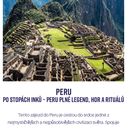
PERU
Po stopách Inků – Peru plné legend, hor a rituálů
Tento zájezd do Peru je cestou do srdce jedné z
nejmystičtějších a nejpůsobivějších civilizací světa. Spojuje