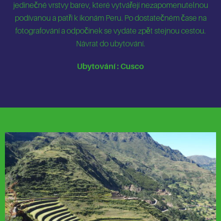
jedinečné vrstvy barev, které vytvářejí nezapomenutelnou
podívanou a patří k ikonám Peru. Po dostatečném čase na
fotografování a odpočinek se vydáte zpět stejnou cestou.
Návrat do ubytování.
Ubytování : Cusco