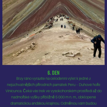
6. Den
Brzy ráno vyrazíte na celodenní výlet k jedné z
nejúchvatnějších přírodních památek Peru – Duhové hoře
Vinicunca. Čeká vás trek ve vysokohorském prostředí až do
nadmořské výšky přibližně 5 000 m n. m., obklopené
dramatickou andskou krajinou. Odměnou vám budou