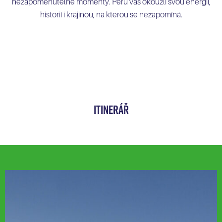
nezapomenutelné momenty. Peru vás okouzlí svou energií,
historií i krajinou, na kterou se nezapomíná.
itinerÁř