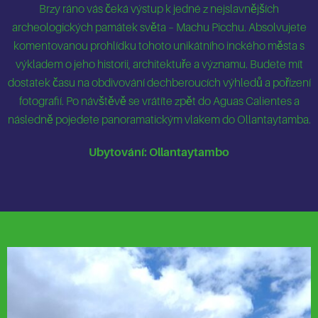
Brzy ráno vás čeká výstup k jedné z nejslavnějších
archeologických památek světa – Machu Picchu. Absolvujete
komentovanou prohlídku tohoto unikátního inckého města s
výkladem o jeho historii, architektuře a významu. Budete mít
dostatek času na obdivování dechberoucích výhledů a pořízení
fotografií. Po návštěvě se vrátíte zpět do Aguas Calientes a
následně pojedete panoramatickým vlakem do Ollantaytamba.
Ubytování: Ollantaytambo