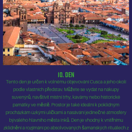
10. Den
Tento den je určen k volnému objevování Cusca a jeho okolí
podle vlastních představ. Můžete se vydat na nákupy
suvenýrů, navštívit místní trhy, kavárny nebo historické
památky ve městě. Prostor je také ideální k poklidným
procházkám úzkými uličkami a nasávání jedinečné atmosféry
bývalého hlavního města Inků. Den je vhodný k vnitřnímu
zklidnění a rozjímání po absolvovaných šamanských rituálech z