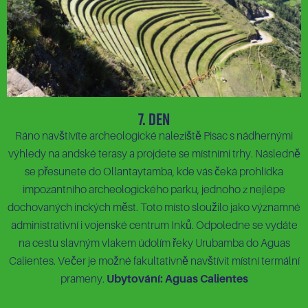
7. Den
Ráno navštívíte archeologické naleziště Pisac s nádhernými
výhledy na andské terasy a projdete se místními trhy. Následně
se přesunete do Ollantaytamba, kde vás čeká prohlídka
impozantního archeologického parku, jednoho z nejlépe
dochovaných inckých měst. Toto místo sloužilo jako významné
administrativní i vojenské centrum Inků. Odpoledne se vydáte
na cestu slavným vlakem údolím řeky Urubamba do Aguas
Calientes. Večer je možné fakultativně navštívit místní termální
prameny.
Ubytování: Aguas Calientes