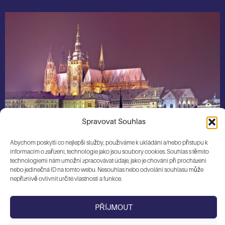
Spravovat Souhlas
Abychom poskytli co nejlepší služby, používáme k ukládání a/nebo přístupu k
informacím o zařízení, technologie jako jsou soubory cookies. Souhlas s těmito
technologiemi nám umožní zpracovávat údaje, jako je chování při procházení
nebo jedinečná ID na tomto webu. Nesouhlas nebo odvolání souhlasu může
nepříznivě ovlivnit určité vlastnosti a funkce.
PŘÍJMOUT