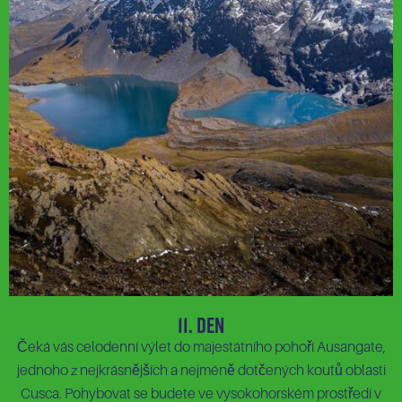
11. Den
Čeká vás celodenní výlet do majestátního pohoří Ausangate,
jednoho z nejkrásnějších a nejméně dotčených koutů oblasti
Cusca. Pohybovat se budete ve vysokohorském prostředí v