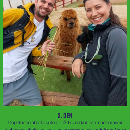
3. Den
Dopoledne absolvujete projížďku na koních s nádhernými