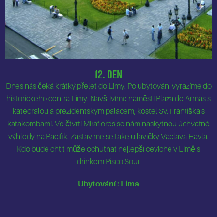
12. Den
Dnes nás čeká krátký přelet do Limy. Po ubytování vyrazíme do
historického centra Limy. Navštívíme náměstí Plaza de Armas s
katedrálou a prezidentským palácem, kostel Sv. Františka s
katakombami. Ve čtvrti Miraflores se nám naskytnou úchvatné
výhledy na Pacifik. Zastavíme se také u lavičky Václava Havla.
Kdo bude chtít může ochutnat nejlepší ceviche v Limě s
drinkem Pisco Sour
Ubytování : Lima