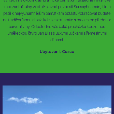
výhledy na okolní krajinu a incké památky. Následně navštívíte
impozantní ruiny včetně slavné pevnosti Sacsayhuamán, která
patří k nejvýznamnějším památkám oblasti. Pokračovat budete
na tradiční farmu alpak, kde se seznámíte s procesem předení a
barvení vlny. Odpoledne vás čeká procházka kouzelnou
uměleckou čtvrtí San Blas s úzkými uličkami a řemeslnými
dílnami.
Ubytování : Cusco