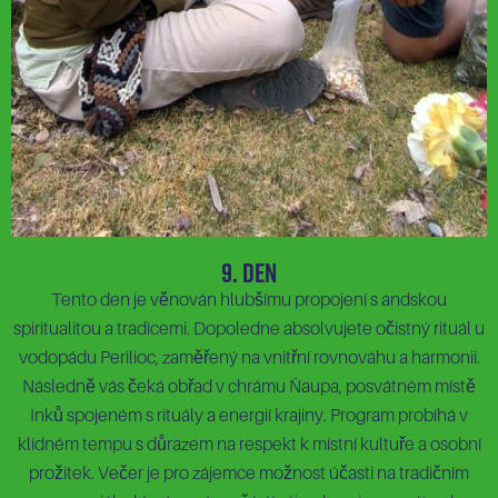
9. Den
Tento den je věnován hlubšímu propojení s andskou
spiritualitou a tradicemi. Dopoledne absolvujete očistný rituál u
vodopádu Perilioc, zaměřený na vnitřní rovnováhu a harmonii.
Následně vás čeká obřad v chrámu Ñaupa, posvátném místě
Inků spojeném s rituály a energií krajiny. Program probíhá v
klidném tempu s důrazem na respekt k místní kultuře a osobní
prožitek. Večer je pro zájemce možnost účasti na tradičním