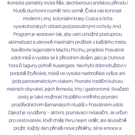
ikonické památky Incké říše, dechberoucí andskou přírodu i
hlubší duchovní rozměr této země. Čeká vás kontrast
moderní Limy, koloniální krásy Cusca a ticha
vysokohorských oblastí pod posvátnými vrcholy And.
Program je sestaven tak, aby vám umožnil postupnou
aklimatizaci a zároveň maximální prožitek z každého místa.
Navštívíte legendární Machu Picchu, projdete Posvátné
údolí Inků a vydáte se k přírodním divům, jako je Duhová
hora či laguny pohoří Ausangate. Nechybí dobrodružství v
podobě čtyřkolek, treků ve vysoké nadmořské výšce ani
jízda panoramatickým vlakem. Poznáte tradiční kulturu
místních obyvatel, jejich řemesla, trhy i gastronomii. Součástí
cesty je také možnost hlubšího vnitřního poznání
prostřednictvím šamanských rituálů v Posvátném údolí.
Zájezd je vyvážený – aktivní, poznávací i relaxační. Je určen
pro cestovatele, kteří chtějí Peru nejen vidět, ale skutečně
prožít. Každý den přináší nové příběhy, silné emoce a