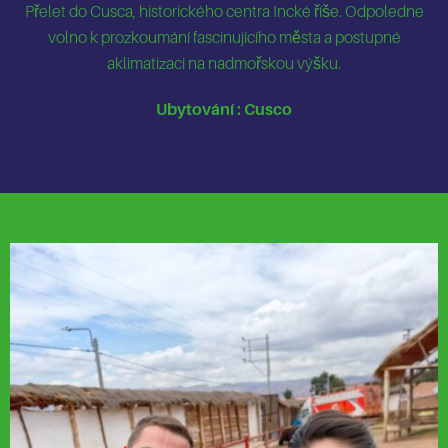
Přelet do Cusca, historického centra Incké říše. Odpoledne
volno k prozkoumání fascinujícího města a postupné
aklimatizaci na nadmořskou výšku.
Ubytování : Cusco