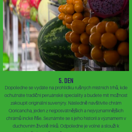
5. Den
Dopoledne se vydáte na prohlídku rušných místních trhů, kde
ochutnáte tradiční peruánské speciality a budete mít možnost
zakoupit originální suvenýry. Následně navštívíte chrám
Qoricancha, jeden z nejposvátnějších a nejvýznamnějších
chrámů incké říše. Seznámíte se s jeho historií a významem v
duchovním životě Inků. Odpoledne je volné a slouží k